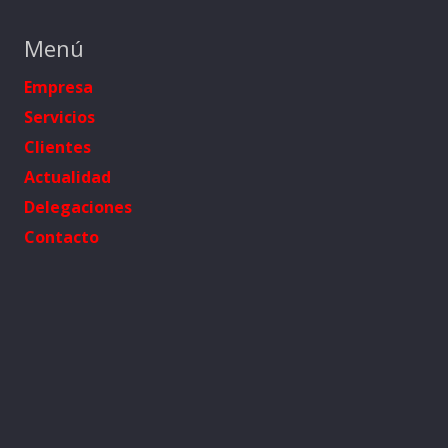
Menú
Empresa
Servicios
Clientes
Actualidad
Delegaciones
Contacto
Contacto
902 82 00 68
tbi@transferbi.com
Pol. Ind. Torrelarragoiti, Parcela 7, 48170