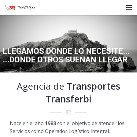
L
L
E
G
A
M
O
S
D
O
N
D
E
L
O
N
E
C
E
S
I
T
E
.
.
.
.
.
.
D
O
N
D
E
O
T
R
O
S
S
U
E
Ñ
A
N
L
L
E
G
A
R
Agencia de
Transportes
Transferbi
Nace en el año
1988
con el objetivo de atender los
Servicios como Operador Logístico Integral.